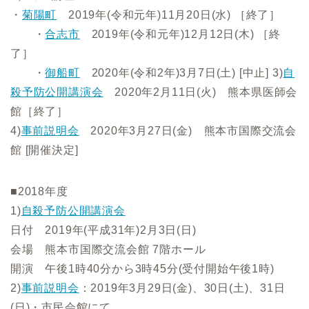
・
菊陽町
2019年(令和元年)11月20日(水) ［終了］
​ ・
合志市
2019年(令和元年)12月12日(木) ［終
了］
​ ・
御船町
2020年(令和2年)3月7日(土) [中止] 3)
自
殺予防公開講演会
2020年2月11日(火) 熊本県医師会
館［終了］
4)
事前説明会
2020年3月27日(金) 熊本市国際交流会
館 [開催決定]
■2018年度
1)
自殺予防公開講演会
日付 2019年(平成31年)2月3日(日)
会場 熊本市国際交流会館 7階ホール
開演 午後1時40分から3時45分(受付開始午後1時)
2)
事前説明会
：2019年3月29日(金)、30日(土)、31日
(日)・市民会館にて