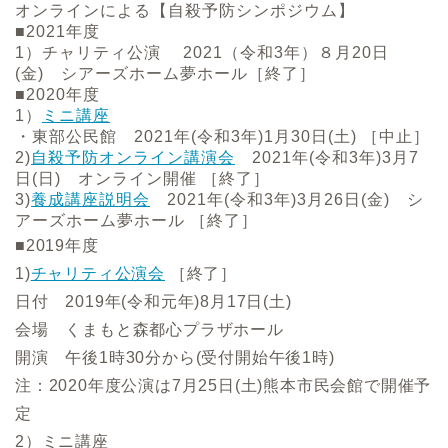
オンラインによる【自殺予防シンポジウム】
■2021年度
1）チャリティ公演 2021（令和3年）８月20日
(金) シアーズホーム夢ホール［終了］
■2020年度
1）
ミニ講座
・東部公民館 2021年(令和3年)1月30日(土) ［中止］
2)
自殺予防オンライン講演会
2021年(令和3年)3月7
日(日) オンライン開催 ［終了］
3)
養成講座説明会
2021年(令和3年)3月26日(金) シ
アーズホーム夢ホール ［終了］
■2019年度
1)
チャリティ公演会
［終了］
日付 2019年(令和元年)8月17日(土)
会場 くまもと森都心プラザホール
開演 午後1時30分から(受付開始午後1時)
注：2020年度公演は7月25日(土)熊本市民会館で開催予
定
2）ミニ講座