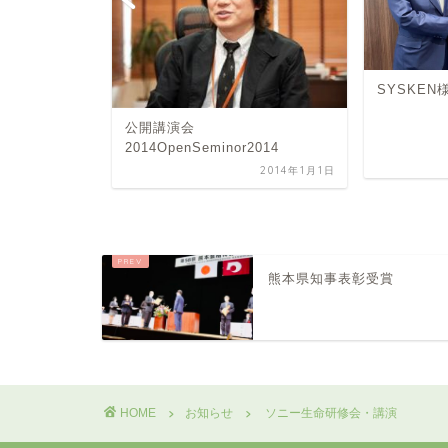
の黄色いレシ
SYSKE
の日
公開講演会
2014OpenSeminor2014
2024年4月16日
2014年1月1日
熊本県知事表彰受賞
HOME
お知らせ
ソニー生命研修会・講演