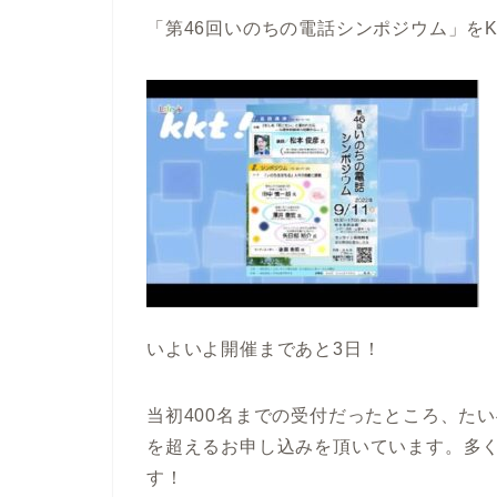
「第46回いのちの電話シンポジウム」をK
いよいよ開催まであと3日！
当初400名までの受付だったところ、た
を超えるお申し込みを頂いています。多
す！