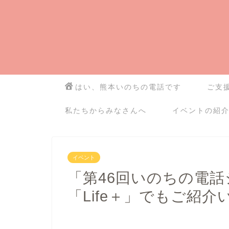
はい、熊本いのちの電話です
ご支
私たちからみなさんへ
イベントの紹
イベント
「第46回いのちの電話
「Life＋」でもご紹