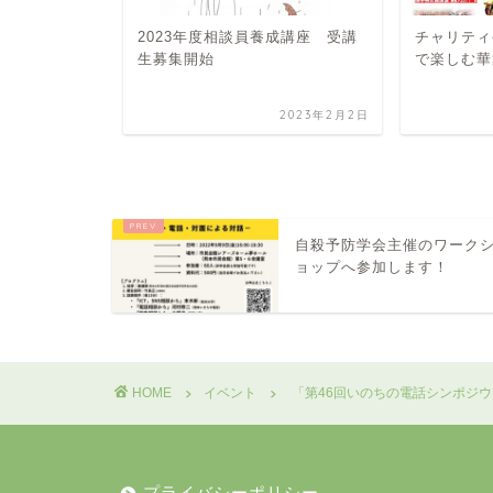
成講座 開講
2023年度相談員養成講座 受講
チャリティ
生募集開始
で楽しむ華
2025年5月17日
2023年2月2日
自殺予防学会主催のワーク
ョップへ参加します！
HOME
イベント
「第46回いのちの電話シンポジウム
プライバシーポリシー