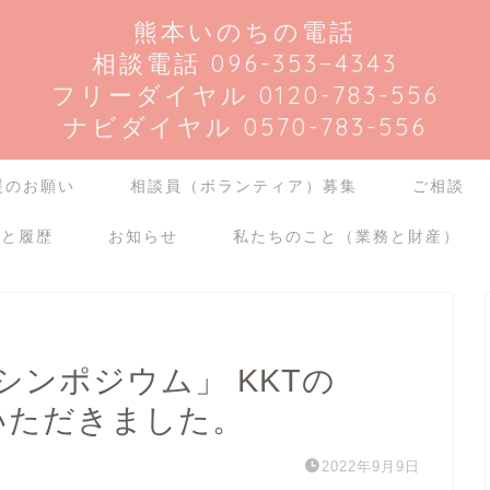
熊本いのちの電話
相談電話 096-353−4343
フリーダイヤル 0120-783-556
ナビダイヤル 0570-783-556
援のお願い
相談員（ボランティア）募集
ご相談
介と履歴
お知らせ
私たちのこと（業務と財産）
シンポジウム」 KKTの
介いただきました。
2022年9月9日