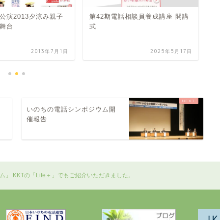
公演2013夕涼み親子
第42期電話相談員養成講座 開講
2
舞台
式
生
2013年7月1日
2025年5月17日
シ
いのちの電話シンポジウム開
催報告
」 KKTの「Life＋」でもご紹介いただきました。