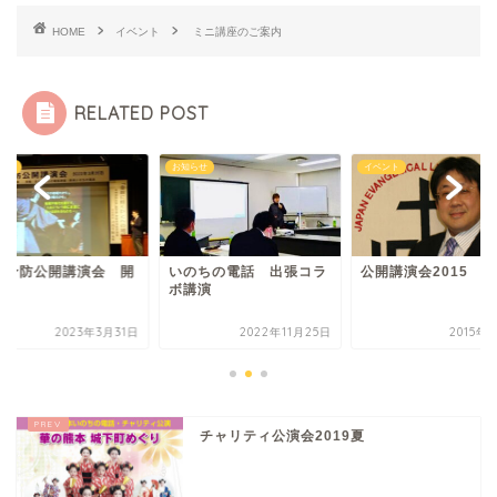
HOME
イベント
ミニ講座のご案内
RELATED POST
らせ
お知らせ
イベント
殺予防公開講演会 開
いのちの電話 出張コラ
公開講演会2015
ボ講演
2023年3月31日
2022年11月25日
2015年
チャリティ公演会2019夏